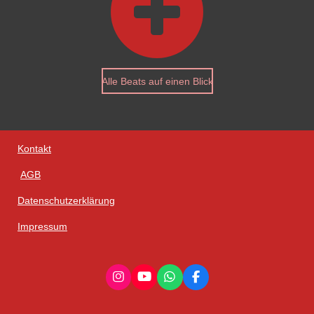
Alle Beats auf einen Blick
Kontakt
AGB
Datenschutzerklärung
Impressum
I
Y
W
F
n
o
h
a
s
u
a
c