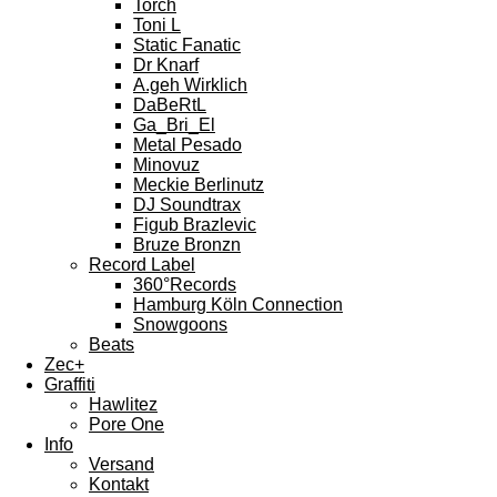
Torch
Toni L
Static Fanatic
Dr Knarf
A.geh Wirklich
DaBeRtL
Ga_Bri_El
Metal Pesado
Minovuz
Meckie Berlinutz
DJ Soundtrax
Figub Brazlevic
Bruze Bronzn
Record Label
360°Records
Hamburg Köln Connection
Snowgoons
Beats
Zec+
Graffiti
Hawlitez
Pore One
Info
Versand
Kontakt