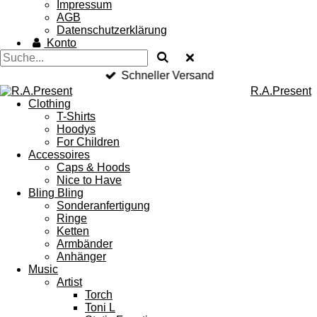
Impressum
AGB
Datenschutzerklärung
Konto
Schneller Versand
R.A.Present
Clothing
T-Shirts
Hoodys
For Children
Accessoires
Caps & Hoods
Nice to Have
Bling Bling
Sonderanfertigung
Ringe
Ketten
Armbänder
Anhänger
Music
Artist
Torch
Toni L