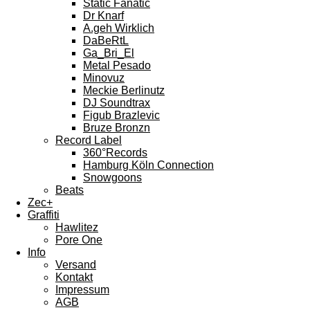
Static Fanatic
Dr Knarf
A.geh Wirklich
DaBeRtL
Ga_Bri_El
Metal Pesado
Minovuz
Meckie Berlinutz
DJ Soundtrax
Figub Brazlevic
Bruze Bronzn
Record Label
360°Records
Hamburg Köln Connection
Snowgoons
Beats
Zec+
Graffiti
Hawlitez
Pore One
Info
Versand
Kontakt
Impressum
AGB