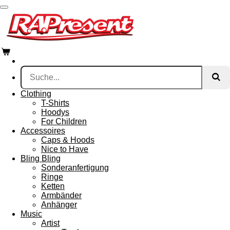
Zum
Hauptinhalt
springen
Clothing
T-Shirts
Hoodys
For Children
Accessoires
Caps & Hoods
Nice to Have
Bling Bling
Sonderanfertigung
Ringe
Ketten
Armbänder
Anhänger
Music
Artist