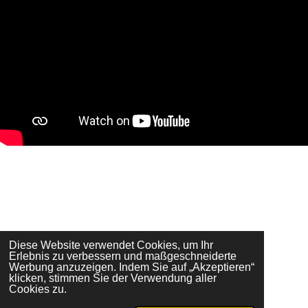
Kontakt
AGB
Datenschutzerklärung
Impressum
Diese Website verwendet Cookies, um Ihr
I
Y
W
F
Erlebnis zu verbessern und maßgeschneiderte
n
o
h
a
Werbung anzuzeigen. Indem Sie auf „Akzeptieren“
s
u
a
c
klicken, stimmen Sie der Verwendung aller
t
T
t
e
Cookies zu.
a
u
s
b