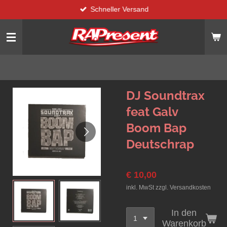
Schneller Versand
Zum
Hauptinhalt
springen
DJ Soundtrax
feat Galv
Boom Bap
Deutschrap
€ 10,00
inkl. MwSt zzgl. Versandkosten
In den
Warenkorb