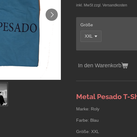
inkl. MwSt zzgl. Versandkosten
Größe
In den Warenkorb
Metal Pesado T-Sh
Marke: Roly
Farbe: Blau
Größe: XXL