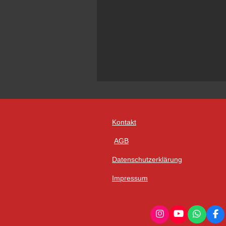
Kontakt
AGB
Datenschutzerklärung
Impressum
I
Y
W
F
n
o
h
a