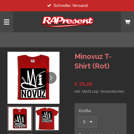
Schneller Versand
Zum
Hauptinhalt
springen
Minovuz T-
Shirt (Rot)
€ 25,00
inkl. MwSt zzgl. Versandkosten
Größe