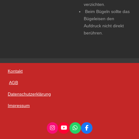
verzichten.
Beim Bügeln sollte das
Bügeleisen den
Aufdruck nicht direkt
berühren.
Kontakt
AGB
Datenschutzerklärung
Impressum
I
Y
W
F
n
o
h
a