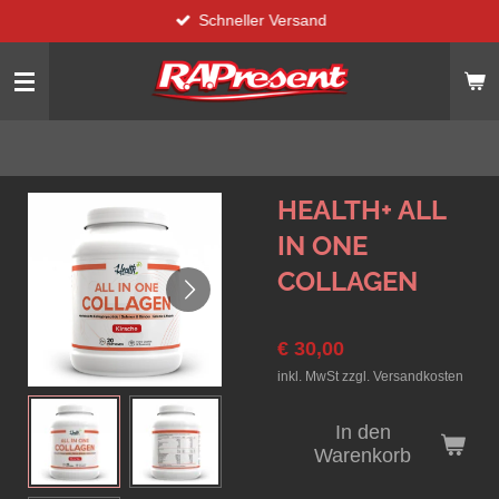
Schneller Versand
Zum
Hauptinhalt
springen
HEALTH+ ALL
IN ONE
COLLAGEN
€ 30,00
inkl. MwSt zzgl. Versandkosten
In den
Warenkorb