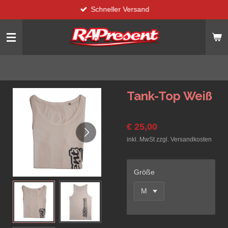
Schneller Versand
Zum
Hauptinhalt
springen
Tank-Top Weiß
€ 25,00
inkl. MwSt zzgl. Versandkosten
Größe