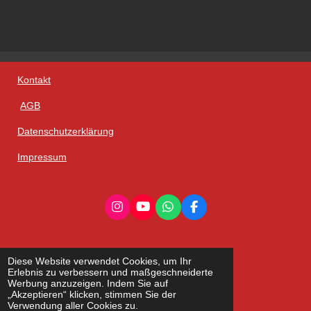
Kontakt
AGB
Datenschutzerklärung
Impressum
I
Y
W
F
n
o
h
a
s
u
a
c
t
T
t
e
a
u
s
b
Diese Website verwendet Cookies, um Ihr
g
b
A
o
Erlebnis zu verbessern und maßgeschneiderte
r
e
p
o
Werbung anzuzeigen. Indem Sie auf
a
p
k
„Akzeptieren“ klicken, stimmen Sie der
m
Verwendung aller Cookies zu.