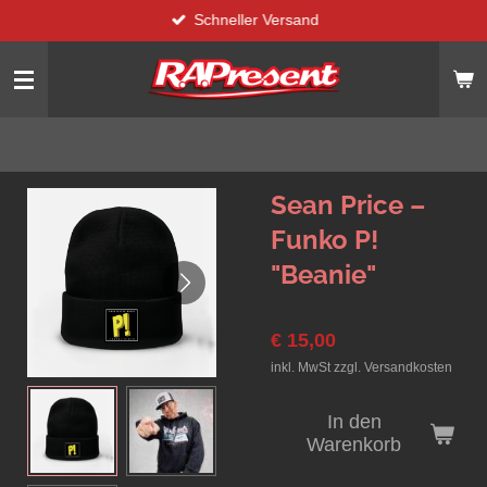
Schneller Versand
Zum
Hauptinhalt
springen
Sean Price –
Funko P!
"Beanie"
€ 15,00
inkl. MwSt zzgl. Versandkosten
In den
Warenkorb