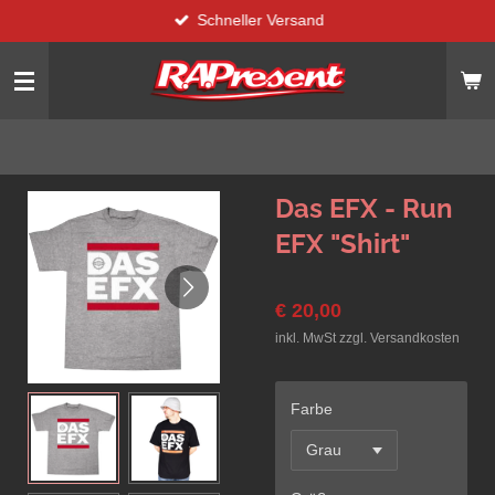
Schneller Versand
Zum
Hauptinhalt
springen
Das EFX - Run
EFX "Shirt"
€ 20,00
inkl. MwSt zzgl. Versandkosten
Farbe