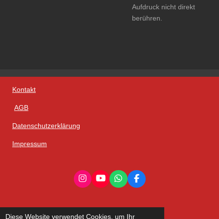
Aufdruck nicht direkt
berühren.
Kontakt
AGB
Datenschutzerklärung
Impressum
I
Y
W
F
n
o
h
a
s
u
a
c
t
T
t
e
a
u
s
b
Diese Website verwendet Cookies, um Ihr