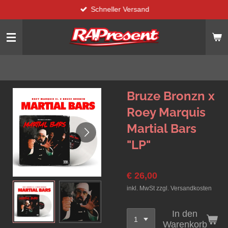
Schneller Versand
Zum
Hauptinhalt
springen
Bruze Bronzn x
Roey Marquis
Martial Bars
"LP"
€ 26,00
inkl. MwSt zzgl. Versandkosten
In den
Warenkorb