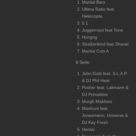
Martial Bars
Ultima Ratio feat.
Heliocopta
5.1
Juggernaut feat Tone
Hungrig
Straßenkind feat Shanel
Martial Cuts A
B Seite:
John Gotti feat. S.L.A.P.
& DJ Phil Heat
Pusher feat. Lakmann &
DJ Primetime
Murgh Makhani
Manhunt feat.
Jonesmann, Universe &
DJ Kay Fresh
Hentai