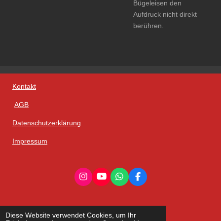
Bügeleisen den
Aufdruck nicht direkt
berühren.
Kontakt
AGB
Datenschutzerklärung
Impressum
I
Y
W
F
n
o
h
a
s
u
a
c
t
T
t
e
a
u
s
b
Diese Website verwendet Cookies, um Ihr
g
b
A
o