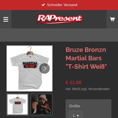
Schneller Versand
Zum
Hauptinhalt
springen
Bruze Bronzn
Martial Bars
"T-Shirt Weiß"
€ 21,00
inkl. MwSt zzgl. Versandkosten
Größe